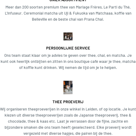
Meer dan 200 soorten premium thee van Mariage Frères, Le Parti du Thé,
L'Infuseur. Ceremonial matcha uit Uji & Fukuoka van Matchaaa, koffie van
Belleville en de beste chai van Prana Chai.
PERSOONLIJKE SERVICE
Ons team staat klaar om je advies te geven over thee, chai, en matcha. Je
kunt ook heerlijk ontbijten en zitten in ons boutique café waar je thee, matcha
of koffie kunt drinken. Wij nemen de tijd om je te helpen.
THEE PROEVERIJ
Wij organiseren theeproeverijen in onze winkel in Leiden, of op locatie. Je kunt
kiezen uit diverse theeproeverijen zoals de Japanse theeproeverij, thee &
chocolade, thee & kaas etc. Laat je verrassen door de fijne, zachte en
bijzondere smaken die ons team heeft geselecteerd. Elke proeverij wordt
vergezeld met diverse hapjes, die pairen bij de thee.