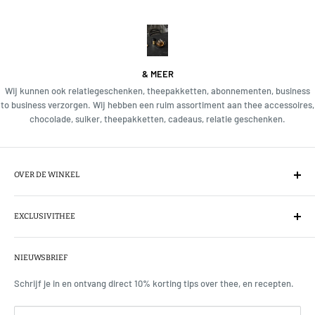
& MEER
Wij kunnen ook relatiegeschenken, theepakketten, abonnementen, business
to business verzorgen. Wij hebben een ruim assortiment aan thee accessoires,
chocolade, suiker, theepakketten, cadeaus, relatie geschenken.
OVER DE WINKEL
Wij importeren direct de thee van het exclusieve theemerk Mariage
Frères, de champagne onder de theesoorten. Tevens voeren wij Le
EXCLUSIVITHEE
Parti du Thé, l'Infuseur uit Parijs. Ons assortiment is met zorg
Over
samengesteld, wij kiezen en proeven elke thee voordat wij iets
NIEUWSBRIEF
Theeproeverijen & workshops
toevoegen. De theesoorten komen uit vele landen zoals, onder
Contact
Schrijf je in en ontvang direct 10% korting tips over thee, en recepten.
meer, China, Japan en Indonesië. Wij importeren teven ceremonial
Media
matcha uit Uji en Fukuoka, zie www.matchaaa.com