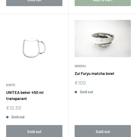
NINSHU
Zui Furyu matcha bowl
€100
KINTO
Sold out
UNITEA beker 450 ml
transparant
€10,50
Sold out
Sold out
Sold out