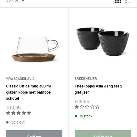
Sort by
VIVA SCANDINAVIA
BREDEMEIJER
Classic Office mug 300 ml -
Theekopjes Asia Jang set 2
glazen kopje met bamboe
gietijzer
schotel
€18,95
€16,95
In stock
Sold out
Sold out
Add to cart