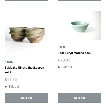
NINSHU
Jade Furyu matcha bowl
€49,95
NINSHU
Sold out
Sakigake Ninshu theekoppen
set 2
€69,95
Sold out
Sold out
Sold out