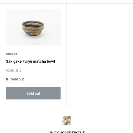
NINSHU
Sakigake Furyu matcha bowl
€99,95
Sold out
Sold out
UNIEK ASSORTIMENT