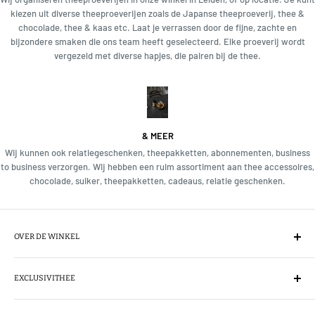
kiezen uit diverse theeproeverijen zoals de Japanse theeproeverij, thee &
chocolade, thee & kaas etc. Laat je verrassen door de fijne, zachte en
bijzondere smaken die ons team heeft geselecteerd. Elke proeverij wordt
vergezeld met diverse hapjes, die pairen bij de thee.
& MEER
Wij kunnen ook relatiegeschenken, theepakketten, abonnementen, business
to business verzorgen. Wij hebben een ruim assortiment aan thee accessoires,
chocolade, suiker, theepakketten, cadeaus, relatie geschenken.
OVER DE WINKEL
Wij importeren direct de thee van het exclusieve theemerk Mariage
Frères, de champagne onder de theesoorten. Tevens voeren wij Le
EXCLUSIVITHEE
Parti du Thé, l'Infuseur uit Parijs. Ons assortiment is met zorg
Over
samengesteld, wij kiezen en proeven elke thee voordat wij iets