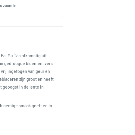
to zoom in
 Pai Mu Tan afkomstig uit
van gedroogde bloemen, vers
 vrij ingetogen van geur en
bladeren zijn groot en heeft
geoogst in de lente in
 bloemige smaak geeft en in
erpakte thee.