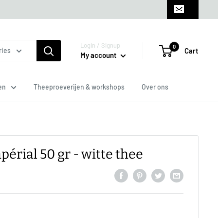
Login / Signup
0
Cart
ries
My account
en
Theeproeverijen & workshops
Over ons
érial 50 gr - witte thee