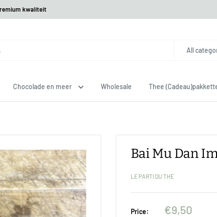
premium kwaliteit
All catego
Chocolade en meer
Wholesale
Thee (Cadeau)pakkett
Bai Mu Dan Imp
LE PARTI DU THÉ
€9,50
Price: