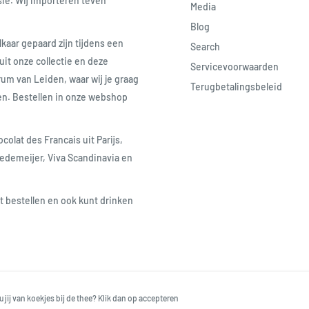
sië. Wij importeren teven
Media
Blog
lkaar gepaard zijn tijdens een
Search
uit onze collectie en deze
Servicevoorwaarden
rum van Leiden, waar wij je graag
Terugbetalingsbeleid
ren. Bestellen in onze webshop
lat des Francais uit Parijs,
redemeijer, Viva Scandinavia en
nt bestellen en ook kunt drinken
Follow Us
We Acce
u jij van koekjes bij de thee? Klik dan op accepteren