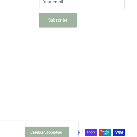
Your email
Subscribe
pt
Ja lekker, accepteer!