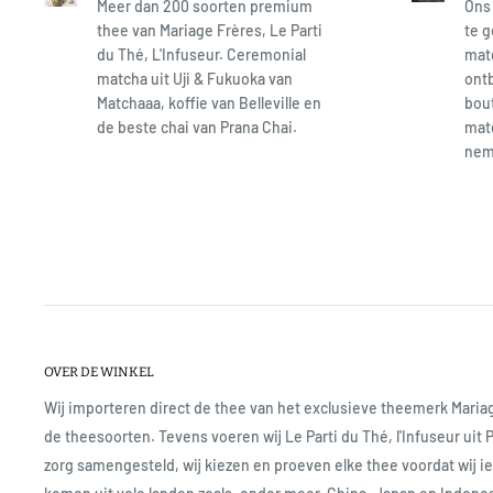
Meer dan 200 soorten premium
Ons 
thee van Mariage Frères, Le Parti
te g
du Thé, L'Infuseur. Ceremonial
matc
matcha uit Uji & Fukuoka van
ontb
Matchaaa, koffie van Belleville en
bout
de beste chai van Prana Chai.
matc
neme
OVER DE WINKEL
Wij importeren direct de thee van het exclusieve theemerk Mari
de theesoorten. Tevens voeren wij Le Parti du Thé, l'Infuseur uit 
zorg samengesteld, wij kiezen en proeven elke thee voordat wij 