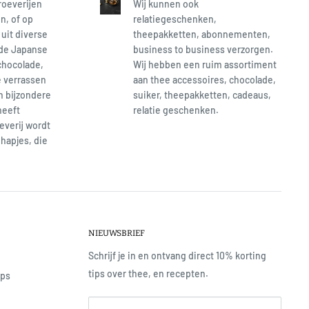
roeverijen
Wij kunnen ook
n, of op
relatiegeschenken,
 uit diverse
theepakketten, abonnementen,
 de Japanse
business to business verzorgen.
chocolade,
Wij hebben een ruim assortiment
e verrassen
aan thee accessoires, chocolade,
en bijzondere
suiker, theepakketten, cadeaus,
heeft
relatie geschenken.
everij wordt
hapjes, die
NIEUWSBRIEF
Schrijf je in en ontvang direct 10% korting
tips over thee, en recepten.
ops