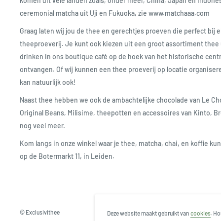
komen uit vele landen zoals, onder meer, China, Japan en Indone
ceremonial matcha uit Uji en Fukuoka, zie www.matchaaa.com
Graag laten wij jou de thee en gerechtjes proeven die perfect bij e
theeproeverij. Je kunt ook kiezen uit een groot assortiment thee 
drinken in ons boutique café op de hoek van het historische cent
ontvangen. Of wij kunnen een thee proeverij op locatie organise
kan natuurlijk ook!
Naast thee hebben we ook de ambachtelijke chocolade van Le Choco
Original Beans, Milisime, theepotten en accessoires van Kinto, B
nog veel meer.
Kom langs in onze winkel waar je thee, matcha, chai, en koffie ku
op de Botermarkt 11, in Leiden.
© Exclusivithee
Deze website maakt gebruikt van
cookies
. Ho