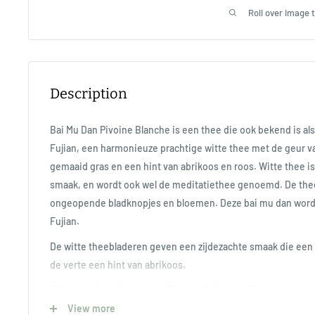
Roll over image 
Description
Bai Mu Dan Pivoine Blanche is een thee die ook bekend is als
Fujian, een harmonieuze prachtige witte thee met de geur 
gemaaid gras en een hint van abrikoos en roos. Witte thee is
smaak, en wordt ook wel de meditatiethee genoemd. De thee
ongeopende bladknopjes en bloemen. Deze bai mu dan wordt 
Fujian.
De witte theebladeren geven een zijdezachte smaak die een
de verte een hint van abrikoos.
Wij verpakken dit op bestelling dus je hebt altijd verse net v
View more
Zet advies: