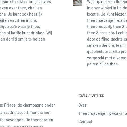
team staat klaar om je advies
Wij organiseren theep
even over thee, chai, en
in onze winkel in Leide
ha. Je kunt ook heerlijk
locatie. Je kunt kiezen
ijten en zitten in ons
theeproeverijen zoals
ique café waar je thee,
theeproeverij, thee & 
ha of koffie kunt drinken. Wij
thee & kaas etc. Laat j
n de tijd om je te helpen.
door de fijne, zachte 
smaken die ons team 
geselecteerd. Elke pro
vergezeld met diverse 
pairen bij de thee.
EXCLUSIVITHEE
age Frères, de champagne onder
Over
Parijs. Ons assortiment is met
Theeproeverijen & worksh
iets toevoegen. De theesoorten
Contact