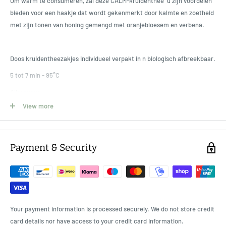
Om warm te consumeren, zal deze CALM-kruidenthee u zijn voordelen
bieden voor een haakje dat wordt gekenmerkt door kalmte en zoetheid
met zijn tonen van honing gemengd met oranjebloesem en verbena.
Doos kruidentheezakjes individueel verpakt in n biologisch afbreekbaar.
5 tot 7 min - 95°C
Allergenen
View more
Mogelijke aanwezigheid van noten.
Kenmerken.
– Warme drank
Payment & Security
- Opmerkingen: Honing - Sinaasappelbloesem - Verbena
– De rustgevende infusie is 's ochtends, overdag en/of' s avonds te
genieten
Advies voor gebruik:
Your payment information is processed securely. We do not store credit
Doe een theelepel van de kruidenthee om je infusie voor te bereiden.
card details nor have access to your credit card information.