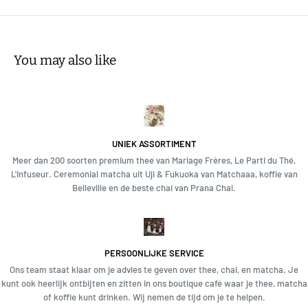
Filter dan. Doe anders 1 zakje per kopje. Voeg je water idealiter toe op
95°C. Laat het 5 tot 7 minuten trekken.
You may also like
UNIEK ASSORTIMENT
Meer dan 200 soorten premium thee van Mariage Frères, Le Parti du Thé,
L'Infuseur. Ceremonial matcha uit Uji & Fukuoka van Matchaaa, koffie van
Belleville en de beste chai van Prana Chai.
PERSOONLIJKE SERVICE
Ons team staat klaar om je advies te geven over thee, chai, en matcha. Je
kunt ook heerlijk ontbijten en zitten in ons boutique café waar je thee, matcha
of koffie kunt drinken. Wij nemen de tijd om je te helpen.