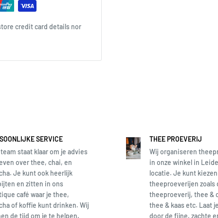
ceerde vormen worden
et glazuur.
ore credit card details nor
SOONLIJKE SERVICE
THEE PROEVERIJ
team staat klaar om je advies
Wij organiseren theep
even over thee, chai, en
in onze winkel in Leide
ha. Je kunt ook heerlijk
locatie. Je kunt kiezen
ijten en zitten in ons
theeproeverijen zoals
ique café waar je thee,
theeproeverij, thee & 
ha of koffie kunt drinken. Wij
thee & kaas etc. Laat j
n de tijd om je te helpen.
door de fijne, zachte 