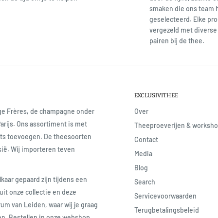
smaken die ons team 
geselecteerd. Elke pro
vergezeld met diverse 
pairen bij de thee.
EXCLUSIVITHEE
age Frères, de champagne onder
Over
Parijs. Ons assortiment is met
Theeproeverijen & worksh
iets toevoegen. De theesoorten
Contact
sië. Wij importeren teven
Media
Blog
lkaar gepaard zijn tijdens een
Search
uit onze collectie en deze
Servicevoorwaarden
rum van Leiden, waar wij je graag
Terugbetalingsbeleid
ren. Bestellen in onze webshop