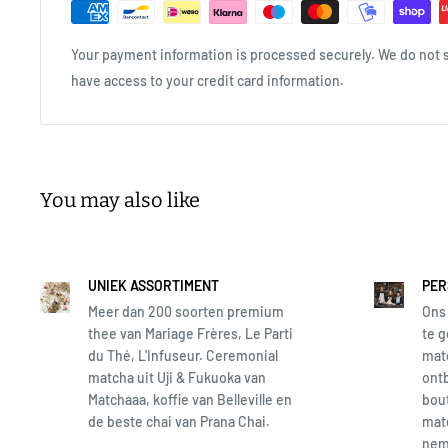
porseleinaarde zorgt voor bestendigheid en diepe genuan
gecreëerd door het ijzer in het zandsteen dat reageert met h
Your payment information is processed securely. We do not st
have access to your credit card information.
You may also like
UNIEK ASSORTIMENT
PER
Meer dan 200 soorten premium
Ons 
thee van Mariage Frères, Le Parti
te g
du Thé, L'Infuseur. Ceremonial
matc
matcha uit Uji & Fukuoka van
ontb
Matchaaa, koffie van Belleville en
bout
de beste chai van Prana Chai.
matc
neme