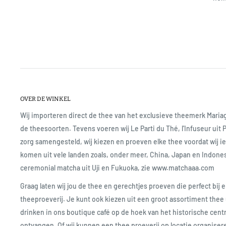
OVER DE WINKEL
Wij importeren direct de thee van het exclusieve theemerk Mari
de theesoorten. Tevens voeren wij Le Parti du Thé, l'Infuseur uit 
zorg samengesteld, wij kiezen en proeven elke thee voordat wij 
komen uit vele landen zoals, onder meer, China, Japan en Indone
ceremonial matcha uit Uji en Fukuoka, zie www.matchaaa.com
Graag laten wij jou de thee en gerechtjes proeven die perfect bij e
theeproeverij. Je kunt ook kiezen uit een groot assortiment thee 
drinken in ons boutique café op de hoek van het historische cent
ontvangen. Of wij kunnen een thee proeverij op locatie organise