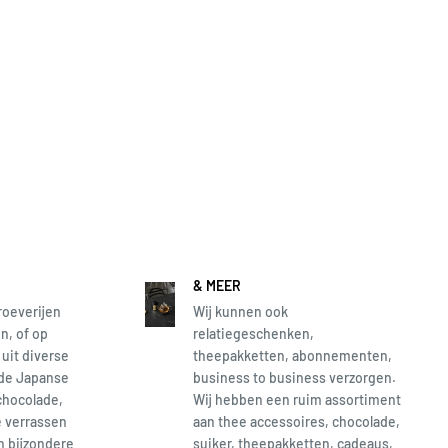
& MEER
roeverijen
Wij kunnen ook
n, of op
relatiegeschenken,
 uit diverse
theepakketten, abonnementen,
 de Japanse
business to business verzorgen.
chocolade,
Wij hebben een ruim assortiment
e verrassen
aan thee accessoires, chocolade,
en bijzondere
suiker, theepakketten, cadeaus,