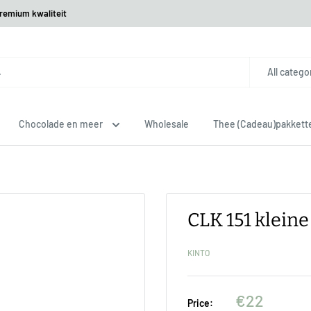
premium kwaliteit
All catego
Chocolade en meer
Wholesale
Thee (Cadeau)pakkett
CLK 151 klein
KINTO
€22
Price: