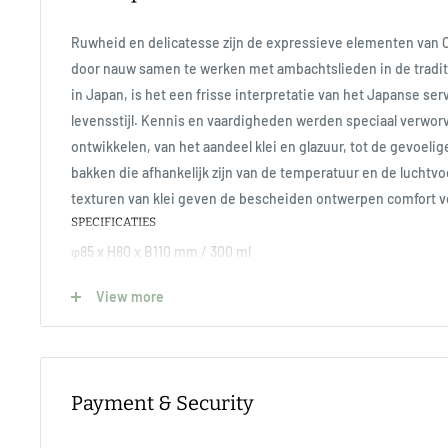
Ruwheid en delicatesse zijn de expressieve elementen van
door nauw samen te werken met ambachtslieden in de tradi
in Japan, is het een frisse interpretatie van het Japanse s
levensstijl. Kennis en vaardigheden werden speciaal verwor
ontwikkelen, van het aandeel klei en glazuur, tot de gevoelig
bakken die afhankelijk zijn van de temperatuur en de luchtv
texturen van klei geven de bescheiden ontwerpen comfort v
SPECIFICATIES
φ85 x H80 x B110 mm / 300 ml
Ca. 240g
View more
DETAILS
Porselein | Magnetron- en vaatwasmachinebestendig | Made 
Oorsprong in Hasami
Payment & Security
De items zijn gemaakt van zandsteen dat uniek is voor de H
zand en rotsen met Amakusa porseleinsteen gedolven in de