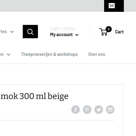
Login / Signup
0
Cart
ries
My account
en
Theeproeverijen & workshops
Over ons
e mok 300 ml beige