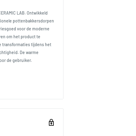
 CERAMIC LAB. Ontwikkeld
tionele pottenbakkersdorpen
erviesgoed voor de moderne
ven om het product te
e transformaties tijdens het
ochtigheid. De warme
oor de gebruiker.
in Japan
asami regio, het mengen van
 Amakusa eilanden. Deze