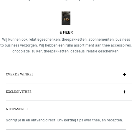
& MEER
Wij kunnen ook relatiegeschenken, theepakketten, abonnementen, business
to business verzorgen. Wij hebben een ruim assortiment aan thee accessoires,
chocolade, suiker, theepakketten, cadeaus, relatie geschenken.
OVER DE WINKEL
Wij importeren direct de thee van het exclusieve theemerk Mariage
Frères, de champagne onder de theesoorten. Tevens voeren wij Le
EXCLUSIVITHEE
Parti du Thé, l'Infuseur uit Parijs. Ons assortiment is met zorg
Over
samengesteld, wij kiezen en proeven elke thee voordat wij iets
NIEUWSBRIEF
Theeproeverijen & workshops
toevoegen. De theesoorten komen uit vele landen zoals, onder
Contact
Schrijf je in en ontvang direct 10% korting tips over thee, en recepten.
meer, China, Japan en Indonesië. Wij importeren teven ceremonial
Media
matcha uit Uji en Fukuoka, zie www.matchaaa.com