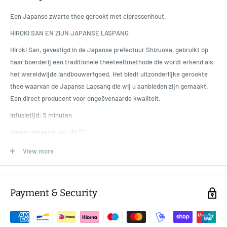
Een Japanse zwarte thee gerookt met cipressenhout.
HIROKI SAN EN ZIJN JAPANSE LASPANG
Hiroki San, gevestigd in de Japanse prefectuur Shizuoka, gebruikt op
haar boerderij een traditionele theeteeltmethode die wordt erkend als
het wereldwijde landbouwerfgoed. Het biedt uitzonderlijke gerookte
thee waarvan de Japanse Lapsang die wij u aanbieden zijn gemaakt.
Een direct producent voor ongeëvenaarde kwaliteit.
Infusietijd: 5 minuten
Ideale temperatuur: 95 °C
Aanbevolen hoeveelheid: 2 g per 20 cl
View more
Payment & Security