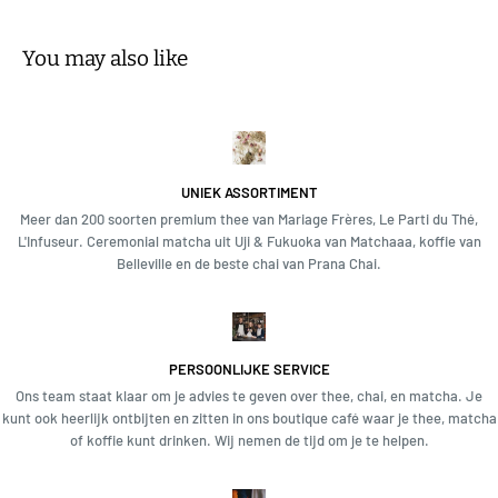
DETAILS
glas | vaatwasmachinebestendig | Made in Japan
You may also like
Hittebestendig glas | Maximaal temperatuurverschil: 120℃/248℉ |
Magnetron- en vaatwasmachinebestendig | Gemaakt in China
Alleen gebruiken voor de beoogde doeleinden. Verwarm niet in de
magnetron of verwarm zonder water. Gebruik niet op een direct vuur.
UNIEK ASSORTIMENT
Was voorzichtig. Gebruik geen schurende reinigingsmiddelen of
Meer dan 200 soorten premium thee van Mariage Frères, Le Parti du Thé,
staalwol. Plotselinge temperatuurverandering kan het product breken
L'Infuseur. Ceremonial matcha uit Uji & Fukuoka van Matchaaa, koffie van
of verbrijzelen. Terwijl het glas heet is, giet er geen koude vloeistoffen
Belleville en de beste chai van Prana Chai.
in en plaats het niet op een natte doek of een nat oppervlak. De grootte
en vorm van het product variëren in elk artikel vanwege het
productieproces. De markeringen op de kan zijn de referentiepunten
voor 300ml en 600ml.
PERSOONLIJKE SERVICE
Ons team staat klaar om je advies te geven over thee, chai, en matcha. Je
kunt ook heerlijk ontbijten en zitten in ons boutique café waar je thee, matcha
of koffie kunt drinken. Wij nemen de tijd om je te helpen.