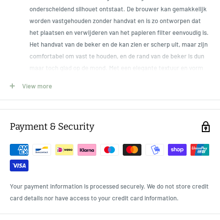
onderscheidend silhouet ontstaat. De brouwer kan gemakkelijk
worden vastgehouden zonder handvat en is zo ontworpen dat
het plaatsen en verwijderen van het papieren filter eenvoudig is.
Het handvat van de beker en de kan zien er scherp uit, maar zijn
comfortabel om vast te houden, en de rand van de beker is dun
maar toch glad op de mond. Met een elegante textuur en vorm
zijn ze perfect voor weergave als interieurartikelen wanneer ze
View more
niet in gebruik zijn.
Koffiewaren in balans met schoonheid en bruikbaarheid
Payment & Security
Ontworpen op basis van een achthoek, OCT is een koffiecollectie
met strakke lijnen en een mooie contour. Het is gevuld met
subtiele details die zorgen voor comfort bij het zetten en drinken
van koffie.
SPECIFICATIES
Your payment information is processed securely. We do not store credit
card details nor have access to your credit card information.
φ95 x H115 x W145 mm / 700 ml
Approx. 210g