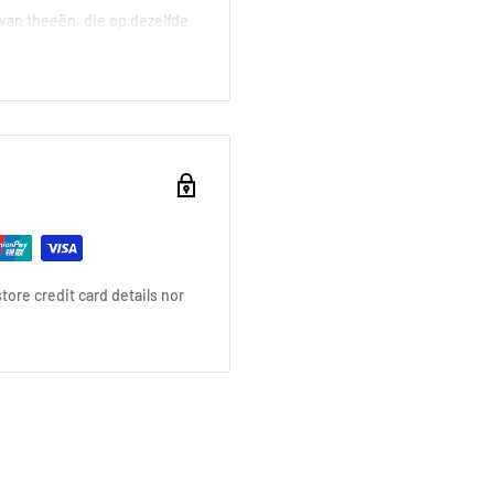
an theeën, die op dezelfde
ende wijn. Wij gebruiken
delicate witte theesoorten
vat tot wel 13 verschillende
 thee is te vergelijken met
s.
in zijn wijnkelder begon te
ore credit card details nor
aar oude theetradities. Met
coholvrije ervaring te
 uiteenlopende theesmaken
 Sparkling Tea werd
openhagen. Inmiddels is
nts in Denemarken,
 staat bekend om de