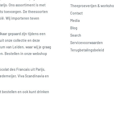
Parijs. Ons assortiment is met
Theeproeverijen & worksh
iets toevoegen. De theesoorten
Contact
sië. Wij importeren teven
Media
Blog
lkaar gepaard zijn tijdens een
Search
uit onze collectie en deze
Servicevoorwaarden
rum van Leiden, waar wij je graag
Terugbetalingsbeleid
ren. Bestellen in onze webshop
lat des Francais uit Parijs,
redemeijer, Viva Scandinavia en
nt bestellen en ook kunt drinken