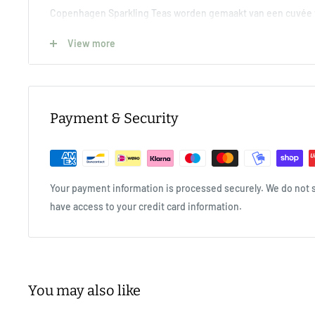
Copenhagen Sparkling Teas worden gemaakt van een cuvée v
wijze worden samengesteld als een cuvée voor een mousser
View more
uitsluitend biologische theesoorten van hoge kwaliteit, van 
tot de meer intense, vollere zwarte theesoorten. Elke fles be
theeën om een unieke smaak te creëren. De complexiteit van
de wereld van wijn en de variatiemogelijkheden zijn eindeloo
Payment & Security
Het verhaal van Sparkling Tea
Toen de bekroonde Deense sommelier Jacob Kocemba in 2011 
Your payment information is processed securely. We do not st
experimenteren met thee, kreeg hij te maken met wel 1.000 j
have access to your credit card information.
de ambitie om een geheel nieuw soort drank en een unieke al
creëren, begon Jacob nieuwe methoden te ontwikkelen om
bij verschillende temperaturen te onttrekken. De allereerste
geschonken in het Michelin-restaurant Hermann (NIMB) in K
You may also like
Copenhagen Sparkling Tea verkrijgbaar in Michelin-restaura
Noorwegen, Zweden, Nederland en Duitsland. Sparkling Tea