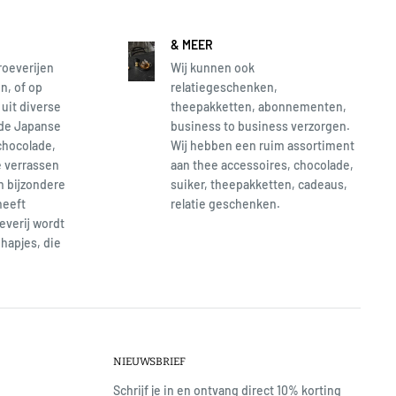
& MEER
roeverijen
Wij kunnen ook
n, of op
relatiegeschenken,
 uit diverse
theepakketten, abonnementen,
 de Japanse
business to business verzorgen.
chocolade,
Wij hebben een ruim assortiment
e verrassen
aan thee accessoires, chocolade,
en bijzondere
suiker, theepakketten, cadeaus,
heeft
relatie geschenken.
everij wordt
hapjes, die
NIEUWSBRIEF
Schrijf je in en ontvang direct 10% korting