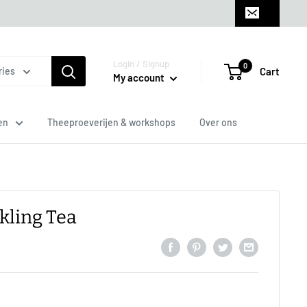
Login / Signup
0
Cart
ries
My account
en
Theeproeverijen & workshops
Over ons
kling Tea