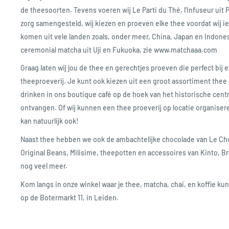
de theesoorten. Tevens voeren wij Le Parti du Thé, l'Infuseur uit 
zorg samengesteld, wij kiezen en proeven elke thee voordat wij 
komen uit vele landen zoals, onder meer, China, Japan en Indone
ceremonial matcha uit Uji en Fukuoka, zie www.matchaaa.com
Graag laten wij jou de thee en gerechtjes proeven die perfect bij e
theeproeverij. Je kunt ook kiezen uit een groot assortiment thee 
drinken in ons boutique café op de hoek van het historische cent
ontvangen. Of wij kunnen een thee proeverij op locatie organise
kan natuurlijk ook!
Naast thee hebben we ook de ambachtelijke chocolade van Le Choco
Original Beans, Milisime, theepotten en accessoires van Kinto, B
nog veel meer.
Kom langs in onze winkel waar je thee, matcha, chai, en koffie ku
op de Botermarkt 11, in Leiden.