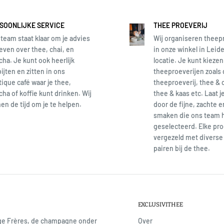
n fijne witte theesoorten tot
 indrukken in de theewereld.
SOONLIJKE SERVICE
THEE PROEVERIJ
RØN en de nieuwste
team staat klaar om je advies
Wij organiseren theep
aliteiten die in thee worden
even over thee, chai, en
in onze winkel in Leide
ha. Je kunt ook heerlijk
locatie. Je kunt kiezen
ne. En alles is natuurlijk
ijten en zitten in ons
theeproeverijen zoals
smaken, veel diepgang en
ique café waar je thee,
theeproeverij, thee & 
en op een hoog
ha of koffie kunt drinken. Wij
thee & kaas etc. Laat j
n de tijd om je te helpen.
door de fijne, zachte 
smaken die ons team 
geselecteerd. Elke pro
vergezeld met diverse 
pairen bij de thee.
en. Een fris, mousserend,
 kaviaar, vis en
ea LYSEGRØN is 5 graden.
EXCLUSIVITHEE
age Frères, de champagne onder
Over