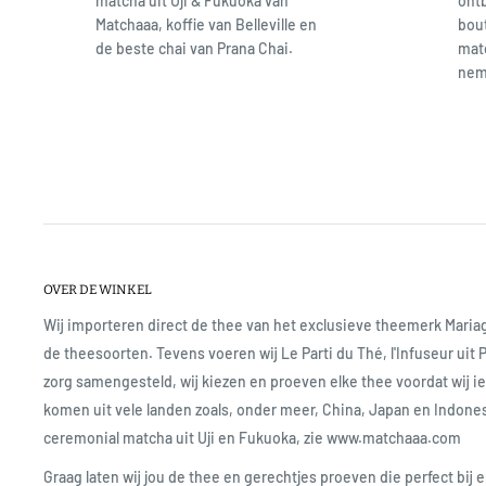
matcha uit Uji & Fukuoka van
ontb
Matchaaa, koffie van Belleville en
bout
de beste chai van Prana Chai.
matc
neme
OVER DE WINKEL
Wij importeren direct de thee van het exclusieve theemerk Mari
de theesoorten. Tevens voeren wij Le Parti du Thé, l'Infuseur uit 
zorg samengesteld, wij kiezen en proeven elke thee voordat wij 
komen uit vele landen zoals, onder meer, China, Japan en Indone
ceremonial matcha uit Uji en Fukuoka, zie www.matchaaa.com
Graag laten wij jou de thee en gerechtjes proeven die perfect bij e