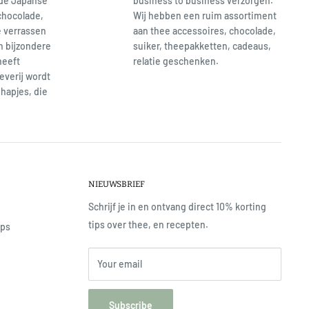
 de Japanse
business to business verzorgen.
chocolade,
Wij hebben een ruim assortiment
e verrassen
aan thee accessoires, chocolade,
en bijzondere
suiker, theepakketten, cadeaus,
heeft
relatie geschenken.
everij wordt
hapjes, die
NIEUWSBRIEF
Schrijf je in en ontvang direct 10% korting
tips over thee, en recepten.
ops
Your email
Subscribe