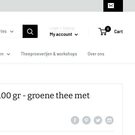
Login / Signup
0
Cart
ries
My account
en
Theeproeverijen & workshops
Over ons
100 gr - groene thee met