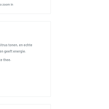
to zoom in
citrus tonen, en echte
 en geeft energie.
kte thee.