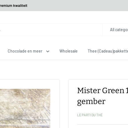
premium kwaliteit
All catego
Chocolade en meer
Wholesale
Thee (Cadeau)pakkett
Mister Green 
gember
LE PARTI DU THÉ