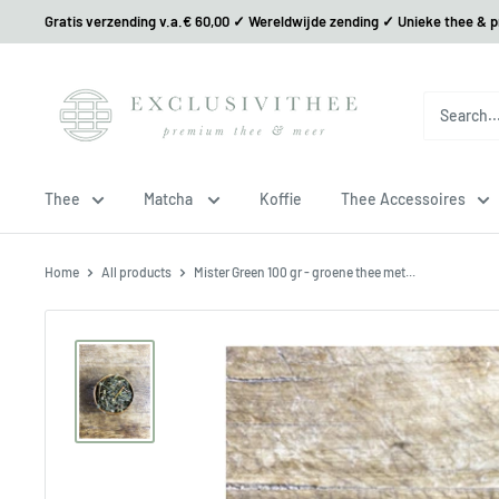
Gratis verzending v.a.€ 60,00 ✓ Wereldwijde zending ✓ Unieke thee & 
Thee
Matcha
Koffie
Thee Accessoires
Home
All products
Mister Green 100 gr - groene thee met...