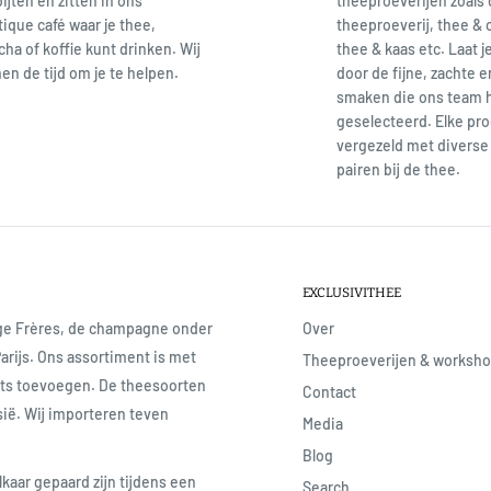
ijten en zitten in ons
theeproeverijen zoals
ique café waar je thee,
theeproeverij, thee & 
ha of koffie kunt drinken. Wij
thee & kaas etc. Laat j
n de tijd om je te helpen.
door de fijne, zachte 
smaken die ons team 
geselecteerd. Elke pro
vergezeld met diverse 
pairen bij de thee.
EXCLUSIVITHEE
age Frères, de champagne onder
Over
Parijs. Ons assortiment is met
Theeproeverijen & worksh
iets toevoegen. De theesoorten
Contact
sië. Wij importeren teven
Media
Blog
lkaar gepaard zijn tijdens een
Search