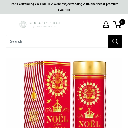
Gratis verzending v.a.€ 60,00 ✓ Wereldwijde zending ✓ Unieke thee & premium
kwaliteit
0