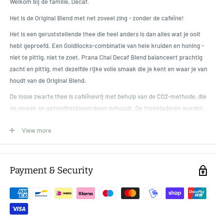
Welkom bij de familie, Decaf.
Het is de Original Blend met net zoveel zing - zonder de cafeïne!
Het is een geruststellende thee die heel anders is dan alles wat je ooit
hebt geproefd. Een Goldilocks-combinatie van hele kruiden en honing -
niet te pittig, niet te zoet. Prana Chai Decaf Blend balanceert prachtig
zacht en pittig, met dezelfde rijke volle smaak die je kent en waar je van
houdt van de Original Blend.
De losse zwarte thee is cafeïnevrij met behulp van de CO2-methode, die
de smaak en gezondheidsvoordelen behoudt. De theebladeren worden
gecombineerd met een natuurlijk voorkomend gas, koolstofdioxide; de
View more
CO2 trekt de cafeïnemoleculen aan en verwijdert ze uit de thee. Omdat
de smaakmoleculen groter zijn dan de cafeïnemoleculen, blijven ze
intact en behouden ze de heerlijke smaak van onze volle zwarte thee!
Payment & Security
De Decaf Blend is liefdevol handgemaakt in Melbourne met premium
cafeïnevrije zwarte thee, hele kruiden en gember. Deze natte chai is
bedekt met 100% Australische pure honing om alle aromatische
smaken aan elkaar te binden.