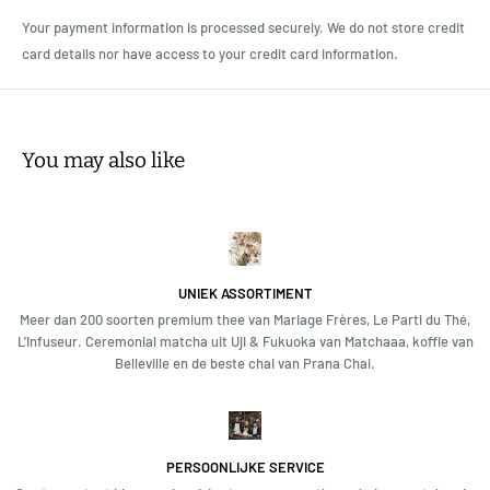
Om de Prana (levenskracht) in elk kopje te behouden, zijn onze blends
Your payment information is processed securely. We do not store credit
gemaakt met alle natuurlijke ingrediënten, zonder kunstmatige
card details nor have access to your credit card information.
zoetstoffen, conserveermiddelen of additieven.
Probeer je onze Decaf Blend voor het eerst? Onze zakken van 250 g zijn
de perfecte manier om verliefd te worden op onze bekroonde sticky
chai.
You may also like
Ingrediënten:
premium zwarte thee, pure honing, kaneel, kardemom,
ster anijs, kruidnagel, pepermaïs, gember wortel.
Gezondheidsvoordelen:
vermindert misselijkheid, verlaagt bacteriële
UNIEK ASSORTIMENT
infecties, ondersteunt een gezonde spijsvertering. Honing werkt
Meer dan 200 soorten premium thee van Mariage Frères, Le Parti du Thé,
antibacterieel en is een perfecte vervanger voor suiker.
L'Infuseur. Ceremonial matcha uit Uji & Fukuoka van Matchaaa, koffie van
Belleville en de beste chai van Prana Chai.
Bereidingswijze:
1.
PERSOONLIJKE SERVICE