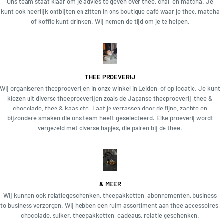
Ons team staat klaar om je advies te geven over thee, chai, en matcha. Je
kunt ook heerlijk ontbijten en zitten in ons boutique café waar je thee, matcha
of koffie kunt drinken. Wij nemen de tijd om je te helpen.
Plaats 1 of 3 theelepels (20gr) van Prana Chai in een Chai of Turkse pot.
2.
THEE PROEVERIJ
Wij organiseren theeproeverijen in onze winkel in Leiden, of op locatie. Je kunt
kiezen uit diverse theeproeverijen zoals de Japanse theeproeverij, thee &
chocolade, thee & kaas etc. Laat je verrassen door de fijne, zachte en
bijzondere smaken die ons team heeft geselecteerd. Elke proeverij wordt
vergezeld met diverse hapjes, die pairen bij de thee.
Vul 1 kop met je favoriete (liefst plantaardige) melk. Wij raden soja melk
aan.
& MEER
3.
Wij kunnen ook relatiegeschenken, theepakketten, abonnementen, business
to business verzorgen. Wij hebben een ruim assortiment aan thee accessoires,
chocolade, suiker, theepakketten, cadeaus, relatie geschenken.