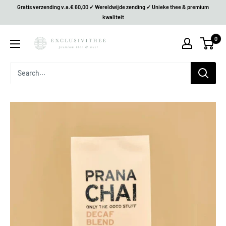
Gratis verzending v.a.€ 60,00 ✓ Wereldwijde zending ✓ Unieke thee & premium
kwaliteit
0