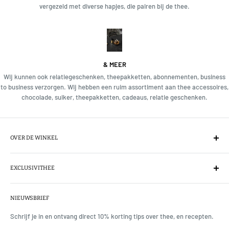
vergezeld met diverse hapjes, die pairen bij de thee.
& MEER
Wij kunnen ook relatiegeschenken, theepakketten, abonnementen, business
to business verzorgen. Wij hebben een ruim assortiment aan thee accessoires,
chocolade, suiker, theepakketten, cadeaus, relatie geschenken.
OVER DE WINKEL
Wij importeren direct de thee van het exclusieve theemerk Mariage
Frères, de champagne onder de theesoorten. Tevens voeren wij Le
EXCLUSIVITHEE
Parti du Thé, l'Infuseur uit Parijs. Ons assortiment is met zorg
Over
samengesteld, wij kiezen en proeven elke thee voordat wij iets
NIEUWSBRIEF
Theeproeverijen & workshops
toevoegen. De theesoorten komen uit vele landen zoals, onder
Contact
Schrijf je in en ontvang direct 10% korting tips over thee, en recepten.
meer, China, Japan en Indonesië. Wij importeren teven ceremonial
Media