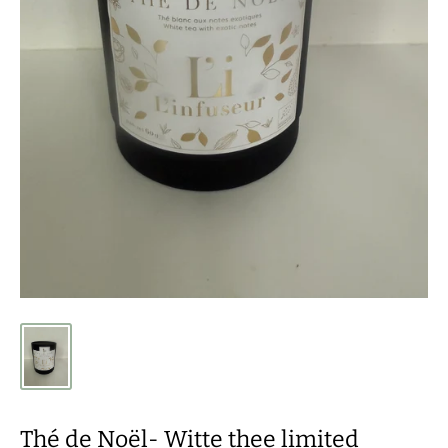
Thé de Noël- Witte thee limited