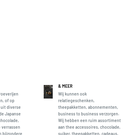
& MEER
roeverijen
Wij kunnen ook
n, of op
relatiegeschenken,
 uit diverse
theepakketten, abonnementen,
 de Japanse
business to business verzorgen.
chocolade,
Wij hebben een ruim assortiment
e verrassen
aan thee accessoires, chocolade,
en bijzondere
suiker, theepakketten, cadeaus,