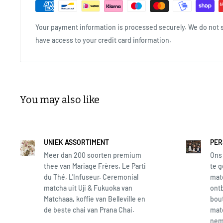
Your payment information is processed securely. We do not st
have access to your credit card information.
You may also like
UNIEK ASSORTIMENT
PER
Meer dan 200 soorten premium
Ons 
thee van Mariage Frères, Le Parti
te g
du Thé, L'Infuseur. Ceremonial
matc
matcha uit Uji & Fukuoka van
ontb
Matchaaa, koffie van Belleville en
bout
de beste chai van Prana Chai.
matc
neme