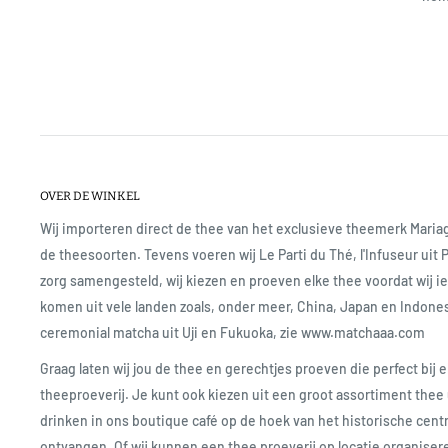
OVER DE WINKEL
Wij importeren direct de thee van het exclusieve theemerk Mari
de theesoorten. Tevens voeren wij Le Parti du Thé, l'Infuseur uit 
zorg samengesteld, wij kiezen en proeven elke thee voordat wij 
komen uit vele landen zoals, onder meer, China, Japan en Indone
ceremonial matcha uit Uji en Fukuoka, zie www.matchaaa.com
Graag laten wij jou de thee en gerechtjes proeven die perfect bij e
theeproeverij. Je kunt ook kiezen uit een groot assortiment thee 
drinken in ons boutique café op de hoek van het historische cent
ontvangen. Of wij kunnen een thee proeverij op locatie organise