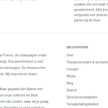
smaken die ons team 
geselecteerd. Elke pro
vergezeld met diverse 
pairen bij de thee.
EXCLUSIVITHEE
age Frères, de champagne onder
Over
Parijs. Ons assortiment is met
Theeproeverijen & worksh
iets toevoegen. De theesoorten
Contact
sië. Wij importeren teven
Media
Blog
lkaar gepaard zijn tijdens een
Search
uit onze collectie en deze
Servicevoorwaarden
rum van Leiden, waar wij je graag
Terugbetalingsbeleid
ren. Bestellen in onze webshop