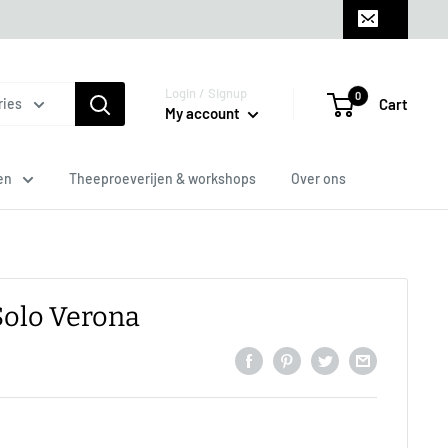
Login / Signup
0
Cart
ries
My account
en
Theeproeverijen & workshops
Over ons
Solo Verona