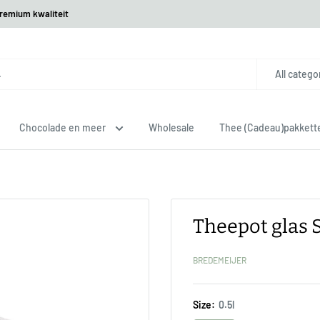
premium kwaliteit
All catego
Chocolade en meer
Wholesale
Thee (Cadeau)pakkett
Theepot glas 
BREDEMEIJER
Size:
0.5l