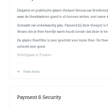
Elegante en praktische glazen theepot Verona van Bredemeije
waar de theebladeren goed in uit kunnen zetten, met name w
Gemaakt van enkelwandig glas. Passend bij deze theepot is he
Verano die je thee heerlijk warm houdt zonder dat deze te h
De glazen theefilter is zeer geschikt voor losse thee. De thee
schenkt zeer goed.
Verkrijgbaar in 3 maten:
0,5 l
View more
1,0 l
1,5 l
Payment & Security