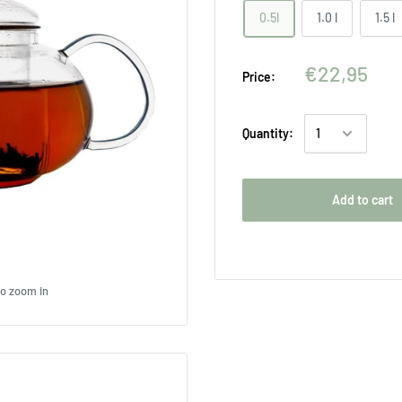
0.5l
1.0 l
1.5 l
€22,95
Price:
Quantity:
Add to cart
to zoom in