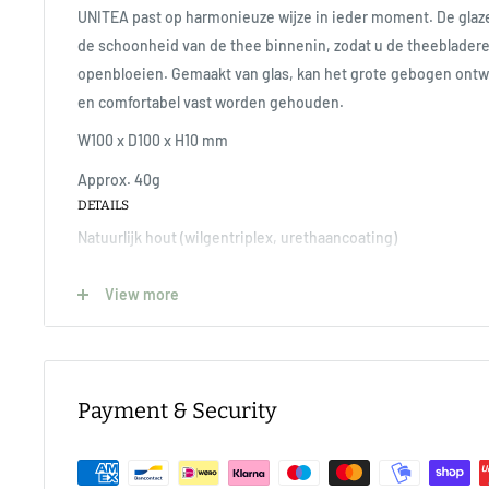
UNITEA past op harmonieuze wijze in ieder moment. De glaz
de schoonheid van de thee binnenin, zodat u de theebladere
openbloeien. Gemaakt van glas, kan het grote gebogen ontw
en comfortabel vast worden gehouden.
W100 x D100 x H10 mm
Approx. 40g
DETAILS
Natuurlijk hout (wilgentriplex, urethaancoating)
View more
Niet in de vaatwasser gebruiken. Niet weken in water.
Alleen gebruiken waarvoor het bedoeld is. Niet oververhitte
verwarmen zonder water. Voorzichtig wassen. Gebruik geen
Payment & Security
reinigingsmiddelen of staalwol. Plotselinge temperatuursve
breken of verbrijzelen. Giet er geen koude vloeistoffen in terw
het niet op een natte doek of een nat oppervlak. De vorm en 