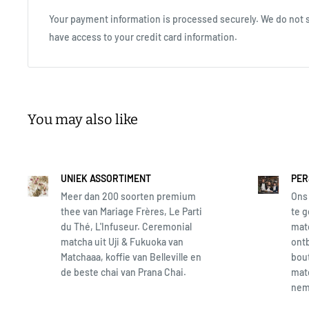
variëren door de aard van het fabricageproces.
Your payment information is processed securely. We do not st
have access to your credit card information.
[Copolyester Bovenste temperatuurbestendigheid: 100 ℃/
Vaatwasmachinebestendig. | Made in China BPA Free
Niet in de magnetron gebruiken. Bij gebruik in een vaatwasse
bovenste mandje te plaatsen om te voorkomen dat er kracht
You may also like
uitgeoefend. Niet in de buurt van open vuur plaatsen. Gebr
schoonmaakmiddelen of staalwol. Gebruik het product niet b
citrusvruchten, omdat het kan bederven door de terpeen in de
UNIEK ASSORTIMENT
PER
Meer dan 200 soorten premium
Ons 
thee van Mariage Frères, Le Parti
te g
du Thé, L'Infuseur. Ceremonial
matc
matcha uit Uji & Fukuoka van
ontb
Matchaaa, koffie van Belleville en
bout
de beste chai van Prana Chai.
matc
neme