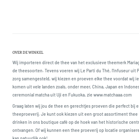
OVER DE WINKEL
Wij importeren direct de thee van het exclusieve theemerk Mari
de theesoorten. Tevens voeren wij Le Parti du Thé, l'Infuseur uit 
zorg samengesteld, wij kiezen en proeven elke thee voordat wij 
komen uit vele landen zoals, onder meer, China, Japan en Indone
ceremonial matcha uit Uji en Fukuoka, zie www.matchaaa.com
Graag laten wij jou de thee en gerechtjes proeven die perfect bij e
theeproeverij. Je kunt ook kiezen uit een groot assortiment thee 
drinken in ons boutique café op de hoek van het historische cent
ontvangen. Of wij kunnen een thee proeverij op locatie organise
kan natuurlijk ook!