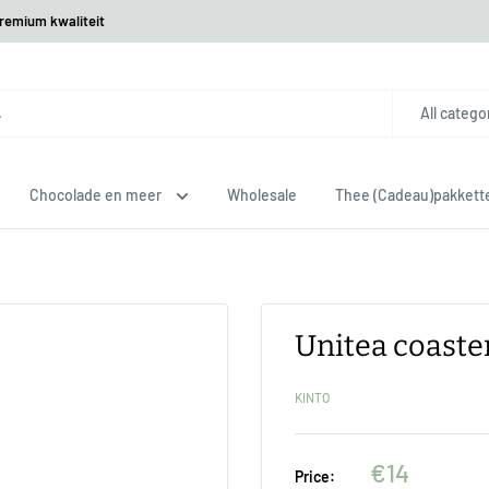
premium kwaliteit
All catego
Chocolade en meer
Wholesale
Thee (Cadeau)pakkett
Unitea coast
KINTO
€14
Price: