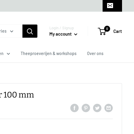
Login / Signup
0
Cart
ries
My account
en
Theeproeverijen & workshops
Over ons
er 100 mm