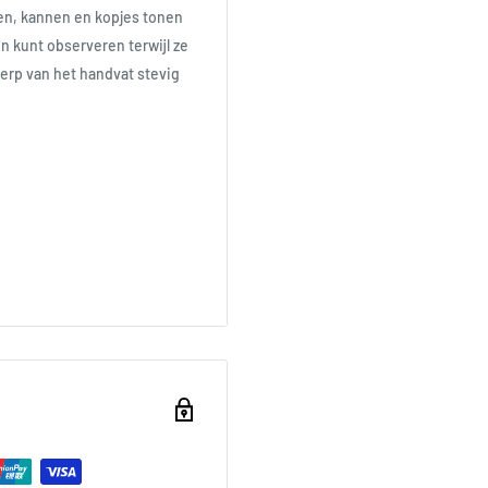
en, kannen en kopjes tonen
n kunt observeren terwijl ze
erp van het handvat stevig
n in de magnetron of
 schurende
randering kan het product
ijl het glas heet is en plaats
capaciteit van elk product