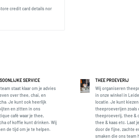
ore credit card details nor
212℉
r, gelieve het in het
 en gewicht op wordt
uik geen schurende
ij dranken met
 schil van het fruit.
SOONLIJKE SERVICE
THEE PROEVERIJ
team staat klaar om je advies
Wij organiseren theep
even over thee, chai, en
in onze winkel in Leide
ha. Je kunt ook heerlijk
locatie. Je kunt kiezen
ijten en zitten in ons
theeproeverijen zoals
ique café waar je thee,
theeproeverij, thee & 
ha of koffie kunt drinken. Wij
thee & kaas etc. Laat j
n de tijd om je te helpen.
door de fijne, zachte 
smaken die ons team 