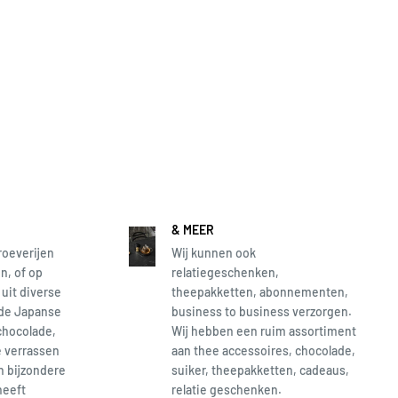
& MEER
roeverijen
Wij kunnen ook
n, of op
relatiegeschenken,
 uit diverse
theepakketten, abonnementen,
 de Japanse
business to business verzorgen.
chocolade,
Wij hebben een ruim assortiment
e verrassen
aan thee accessoires, chocolade,
en bijzondere
suiker, theepakketten, cadeaus,
heeft
relatie geschenken.