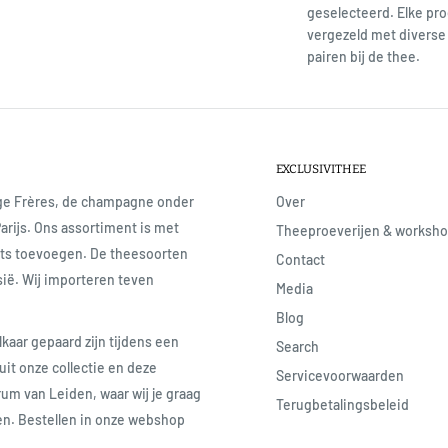
geselecteerd. Elke pro
vergezeld met diverse 
pairen bij de thee.
EXCLUSIVITHEE
age Frères, de champagne onder
Over
Parijs. Ons assortiment is met
Theeproeverijen & worksh
iets toevoegen. De theesoorten
Contact
sië. Wij importeren teven
Media
Blog
lkaar gepaard zijn tijdens een
Search
uit onze collectie en deze
Servicevoorwaarden
rum van Leiden, waar wij je graag
Terugbetalingsbeleid
ren. Bestellen in onze webshop