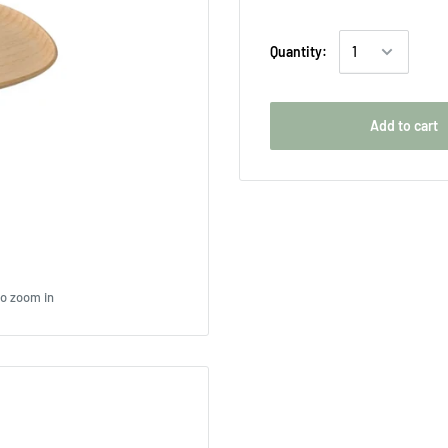
Quantity:
Add to cart
to zoom in